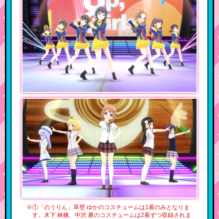
※①「のうりん」草壁 ゆかのコスチュームは1着のみとなりま
す。木下 林檎、中沢 農のコスチュームは2着ずつ収録されま